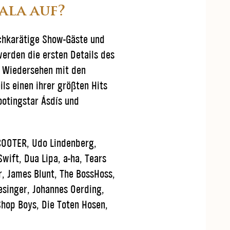
ala auf?
chkarätige Show-Gäste und
werden die ersten Details des
 Wiedersehen mit den
s einen ihrer größten Hits
ootingstar Ásdís und
SCOOTER, Udo Lindenberg,
wift, Dua Lipa, a-ha, Tears
r, James Blunt, The BossHoss,
esinger, Johannes Oerding,
Shop Boys, Die Toten Hosen,