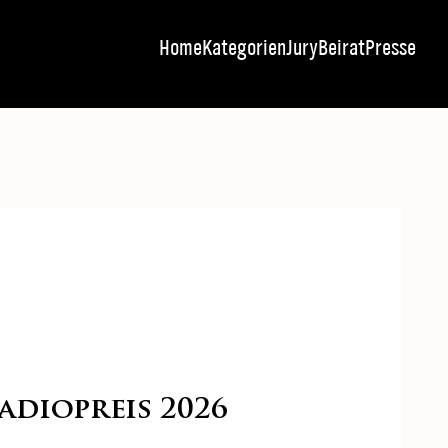
Home
Kategorien
Jury
Beirat
Presse
diopreis 2026