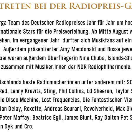
treten bei der Radiopreis-G
rga-Team des Deutschen Radiopreises Jahr für Jahr um ho
nationale Stars für die Preisverleihung. Ab Mitte August 
en. Im vergangenen Jahr durften sich Musikfans auf ein
. Außerdem präsentierten Amy Macdonald und Bosse jeweil
bei waren außerdem Überfliegerin Nina Chuba, Islands-Sh
n zusammen mit Musiker:innen der NDR Radiophilharmonie.
utschlands beste Radiomacher:innen unter anderem mit: 
d, Lenny Kravitz, Sting, Phil Collins, Ed Sheeran, Taylor S
ple Disco Machine, Lost Frequencies, Die Fantastischen Vie
Jan Delay, Roxette, Andreas Bourani, Revolverheld, Max Gi
Peter Maffay, Beatrice Egli, James Blunt, Ray Dalton Pet 
an Dyk und Cro.