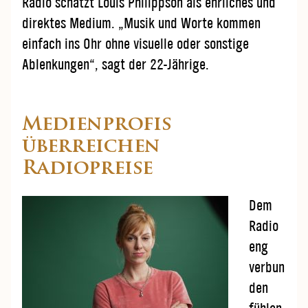
Radio schätzt Louis Philippson als ehrliches und
direktes Medium. „Musik und Worte kommen
einfach ins Ohr ohne visuelle oder sonstige
Ablenkungen“, sagt der 22-Jährige.
Medienprofis
überreichen
Radiopreise
Dem
Radio
eng
verbun
den