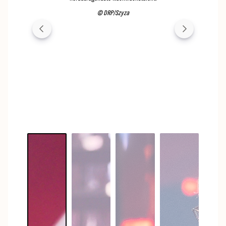
© DRP/Szyza
nt" - mit
adiopreis
en in der