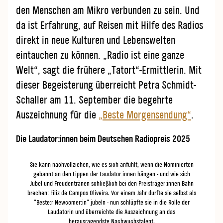
den Menschen am Mikro verbunden zu sein. Und
da ist Erfahrung, auf Reisen mit Hilfe des Radios
direkt in neue Kulturen und Lebenswelten
eintauchen zu können. „Radio ist eine ganze
Welt“, sagt die frühere „Tatort“-Ermittlerin. Mit
dieser Begeisterung überreicht Petra Schmidt-
Schaller am 11. September die begehrte
Auszeichnung für die
„Beste Morgensendung“
.
Die Laudator:innen beim Deutschen Radiopreis 2025
Sie kann nachvollziehen, wie es sich anfühlt, wenn die Nominierten
Sie erziel
gebannt an den Lippen der Laudator:innen hängen - und wie sich
olympis
Jubel und Freudentränen schließlich bei den Preisträger:innen Bahn
Basketbal
brechen: Filiz de Campos Oliveira. Vor einem Jahr durfte sie selbst als
Deutschen
"Beste:r Newcomer:in" jubeln - nun schlüpfte sie in die Rolle der
d
Laudatorin und überreichte die Auszeichnung an das
herausragendste Nachwuchstalent.