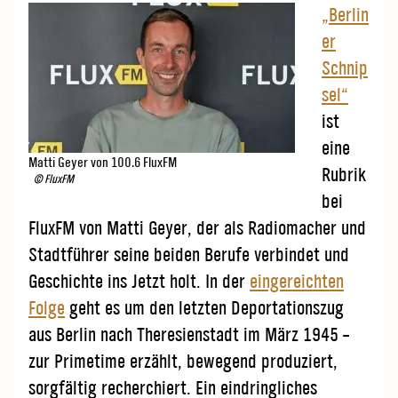
„Berlin
er
Schnip
sel“
ist
eine
Matti Geyer von 100.6 FluxFM
Rubrik
© FluxFM
bei
FluxFM von Matti Geyer, der als Radiomacher und
Stadtführer seine beiden Berufe verbindet und
Geschichte ins Jetzt holt. In der
eingereichten
Folge
geht es um den letzten Deportationszug
aus Berlin nach Theresienstadt im März 1945 –
zur Primetime erzählt, bewegend produziert,
sorgfältig recherchiert. Ein eindringliches