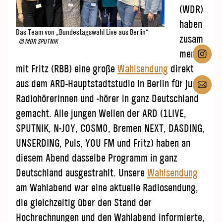
(WDR)
haben
Das Team von „Bundestagswahl Live aus Berlin“
zusam
© MDR SPUTNIK
men
mit Fritz (RBB) eine große
Wahlsendung
direkt
aus dem ARD-Hauptstadtstudio in Berlin für junge
Radiohörerinnen und -hörer in ganz Deutschland
gemacht. Alle jungen Wellen der ARD (1LIVE,
SPUTNIK, N-JOY, COSMO, Bremen NEXT, DASDING,
UNSERDING, Puls, YOU FM und Fritz) haben an
diesem Abend
dasselbe Programm in ganz
Deutschland ausgestrahlt. Unsere
Wahlsendung
am Wahlabend war eine aktuelle Radiosendung,
die gleichzeitig über den Stand der
Hochrechnungen und den Wahlabend informierte,