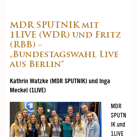
MDR SPUTNIK mit
1LIVE (WDR) und Fritz
(RBB) –
„Bundestagswahl Live
aus Berlin“
Kathrin Watzke (MDR SPUTNIK) und Inga
Meckel (1LIVE)
MDR
SPUTN
IK und
1LIVE