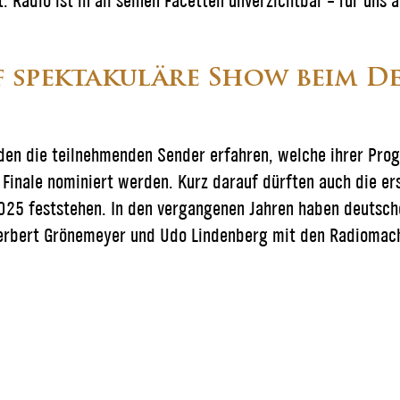
. Radio ist in all seinen Facetten unverzichtbar – für uns a
f spektakuläre Show beim D
rden die teilnehmenden Sender erfahren, welche ihrer Pr
Finale nominiert werden. Kurz darauf dürften auch die er
25 feststehen. In den vergangenen Jahren haben deutsche
Herbert Grönemeyer und Udo Lindenberg mit den Radiomach