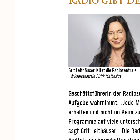
Radio gibt D
Grit Leithäuser leitet die Radiozentrale.
© Radiozentrale / Dirk Mathesius
Geschäftsführerin der Radioze
Aufgabe wahrnimmt: „Jede Mei
erhalten und nicht im Keim z
Programme auf viele untersch
sagt Grit Leithäuser: „Die R